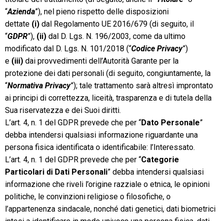
“
Azienda
”), nel pieno rispetto delle disposizioni
dettate
(i)
dal Regolamento UE 2016/679 (di seguito, il
“
GDPR
”),
(ii)
dal D. Lgs. N. 196/2003, come da ultimo
modificato dal D. Lgs. N. 101/2018 (“
Codice Privacy
”)
e
(iii)
dai provvedimenti dell’Autorità Garante per la
protezione dei dati personali (di seguito, congiuntamente, la
“
Normativa Privacy
”); tale trattamento sarà altresì improntato
ai principi di correttezza, liceità, trasparenza e di tutela della
Sua riservatezza e dei Suoi diritti.
L’art. 4, n. 1 del GDPR prevede che per “
Dato Personale
”
debba intendersi qualsiasi informazione riguardante una
persona fisica identificata o identificabile: l’Interessato.
L’art. 4, n. 1 del GDPR prevede che per “
Categorie
Particolari di Dati Personali
” debba intendersi qualsiasi
informazione che riveli l’origine razziale o etnica, le opinioni
politiche, le convinzioni religiose o filosofiche, o
l’appartenenza sindacale, nonché dati genetici, dati biometrici